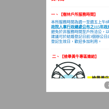
一
、
【樹林戶所服務時間】
本所服務時間為週一至週五上午8
政院人事行政總處公布之115年
避免於非服務時間至戶所洽公，
建議可於結婚登記日前3個辦公日
登記生效日，歡迎多加利用。
二、
【檢舉黃牛專區連結】
←
檢舉黃
★
為因應黃牛票猖獗現象，文化
眾妥善蒐證後得以書面、言詞、