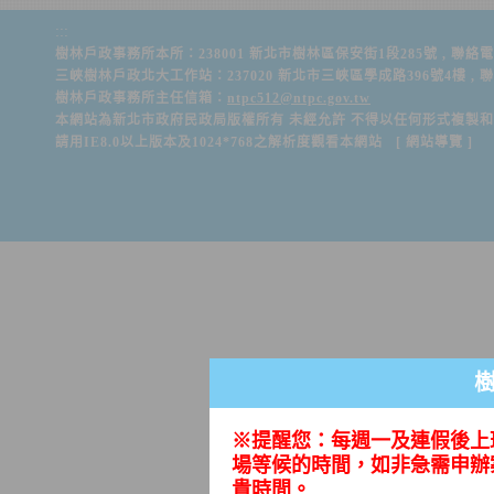
:::
樹林戶政事務所本所：238001 新北市樹林區保安街1段285號 , 聯絡電話：(02)
三峽樹林戶政北大工作站：237020 新北市三峽區學成路396號4樓 , 聯絡電話：(
樹林戶政事務所主任信箱：
ntpc512@ntpc.gov.tw
本網站為新北市政府民政局版權所有 未經允許 不得以任何形式複製
請用IE8.0以上版本及1024*768之解析度觀看本網站 [
網站導覽
]
※提醒您：每週一及連假後上
場等候的時間，如非急需申辦
貴時間。