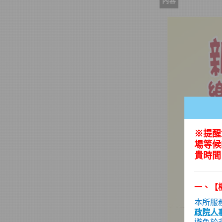
內容
※提醒
場等候
貴時間
一
、
【
本所服
政院人