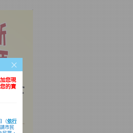
加您現
您的寶
日（
依行
請市民