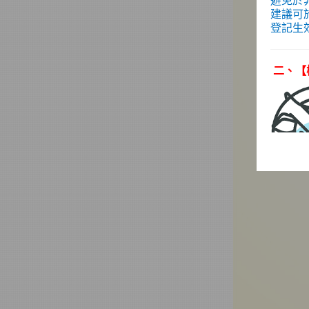
避免於
建議可
登記生
二、
【
★
為因
眾妥善
關進行
化部及
形，另
轄規定
三、