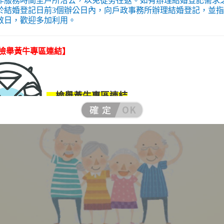
非服務時間至戶所洽公，以免徒勞往返。如有辦理結婚登記需求
於結婚登記日前3個辦公日內，向戶政事務所辦理結婚登記，並
效日，歡迎多加利用。
檢舉黃牛專區連結】
←
檢舉黃牛專區連結
應黃牛票猖獗現象，文化部及體育部，已依據法令制定檢舉黃牛
蒐證後得以書面、言詞、電子郵件或其他方式，向舉辦地所轄地
檢舉，因此於新北舉辦者，民眾除可透過書面、1999及市長信箱
教育部考量民眾檢舉時，可能有判別舉辦地所轄地方主管機關不
設有檢舉黃牛網站專區開放民眾網路檢舉，系統收受檢舉案件後
視檢舉運動賽事或活動之舉辦地，分案予所轄地方主管機關進行