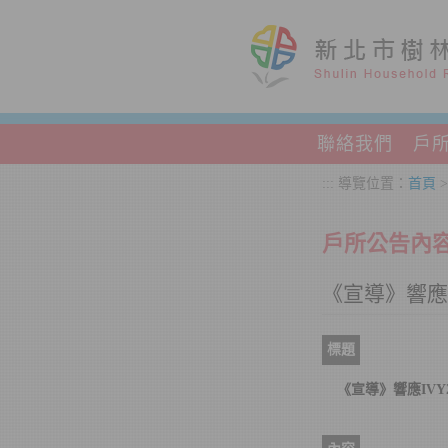
跳到主要內容區塊
聯絡我們
戶
:::
導覽位置：
首頁
戶所公告內
《宣導》響應I
標題
《宣導》響應IVY