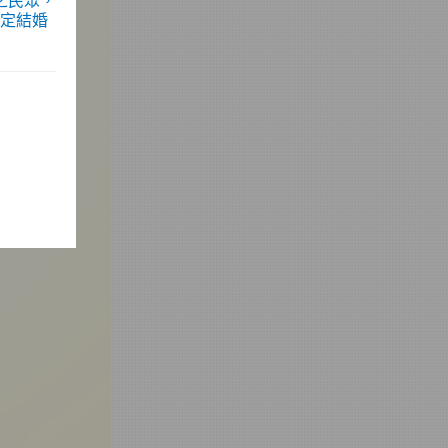
之民眾，
指定結婚
規定，民
方主管機
外，因文
易之情
，將依管
查處。