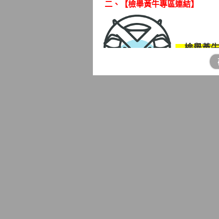
二、
【檢舉黃牛專區連結】
←
檢舉黃
★
為因應黃牛票猖獗現象，文化
眾妥善蒐證後得以書面、言詞、
關進行檢舉，因此於新北舉辦者，
化部及教育部考量民眾檢舉時，
形，另設有檢舉黃牛網站專區開
轄規定視檢舉運動賽事或活動之
三、
【
板橋戶所溪崑工作站服務
板橋戶所溪崑工作站
週一至週五8時
務，歡迎多加利用。